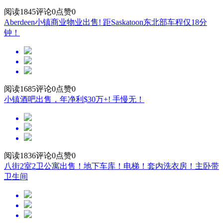
阅读1845
评论0
点赞0
Aberdeen小镇商业物业出售! 距Saskatoon东北部车程仅18分
钟！
阅读1685
评论0
点赞0
小镇酒吧出售，年净利$30万+! 手慢无！
阅读1836
评论0
点赞0
八街2室2卫公寓出售！地下车库！电梯！套内洗衣房！主卧带
卫生间