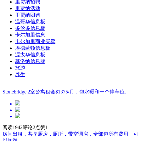
里贾纳招聘
里贾纳活动
里贾纳团购
温哥华信息板
多伦多信息板
卡尔加里信息
卡尔加里商业买卖
埃德蒙顿信息板
渥太华信息板
基洛纳信息版
旅游
养生
|
Stonebridge 2室公寓租金$1375/月，包水暖和一个停车位。
阅读1942
评论2
点赞1
房间出租，共享厨房，厕所，带空调房，全部包所有费用。可
以加微