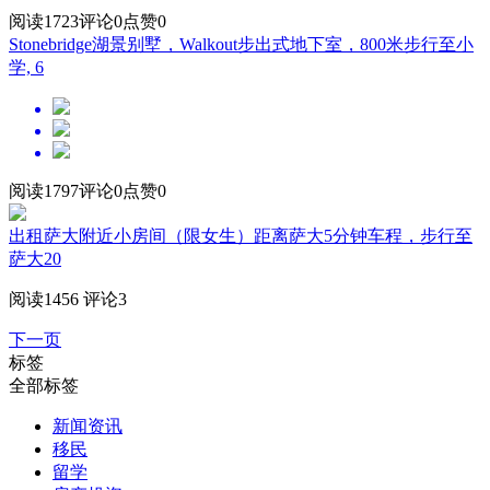
阅读1723
评论0
点赞0
Stonebridge湖景别墅，Walkout步出式地下室，800米步行至小
学, 6
阅读1797
评论0
点赞0
出租萨大附近小房间（限女生）距离萨大5分钟车程，步行至
萨大20
阅读1456
评论3
下一页
标签
全部标签
新闻资讯
移民
留学