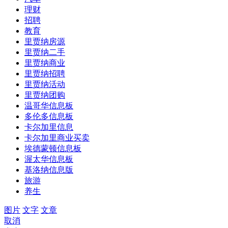
理财
招聘
教育
里贾纳房源
里贾纳二手
里贾纳商业
里贾纳招聘
里贾纳活动
里贾纳团购
温哥华信息板
多伦多信息板
卡尔加里信息
卡尔加里商业买卖
埃德蒙顿信息板
渥太华信息板
基洛纳信息版
旅游
养生
图片
文字
文章
取消