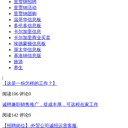
里贾纳招聘
里贾纳活动
里贾纳团购
温哥华信息板
多伦多信息板
卡尔加里信息
卡尔加里商业买卖
埃德蒙顿信息板
渥太华信息板
基洛纳信息版
旅游
养生
|
【这是一份怎样的工作？】
阅读106
评论0
诚聘兼职销售推广，提成丰厚，可远程在家工作
阅读142
评论0
【招聘岗位】:外贸公司诚招运营客服,