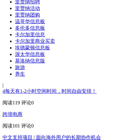
里贾纳招聘
里贾纳活动
里贾纳团购
温哥华信息板
多伦多信息板
卡尔加里信息
卡尔加里商业买卖
埃德蒙顿信息板
渥太华信息板
基洛纳信息版
旅游
养生
|
4每天有1-2小时空闲时间，时间自由安排！
阅读119
评论0
跨境电商
阅读101
评论0
中文支持项目 | 面向海外用户的长期协作机会