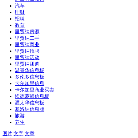
汽车
理财
招聘
教育
里贾纳房源
里贾纳二手
里贾纳商业
里贾纳招聘
里贾纳活动
里贾纳团购
温哥华信息板
多伦多信息板
卡尔加里信息
卡尔加里商业买卖
埃德蒙顿信息板
渥太华信息板
基洛纳信息版
旅游
养生
图片
文字
文章