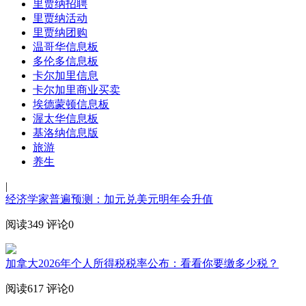
里贾纳招聘
里贾纳活动
里贾纳团购
温哥华信息板
多伦多信息板
卡尔加里信息
卡尔加里商业买卖
埃德蒙顿信息板
渥太华信息板
基洛纳信息版
旅游
养生
|
经济学家普遍预测：加元兑美元明年会升值
阅读349
评论0
加拿大2026年个人所得税税率公布：看看你要缴多少税？
阅读617
评论0