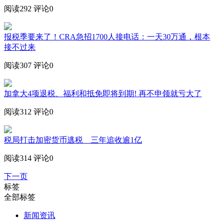
阅读292
评论0
报税季要来了！CRA急招1700人接电话：一天30万通，根本
接不过来
阅读307
评论0
加拿大4项退税、福利和抵免即将到期! 再不申领就亏大了
阅读312
评论0
税局打击加密货币逃税 三年追收逾1亿
阅读314
评论0
下一页
标签
全部标签
新闻资讯