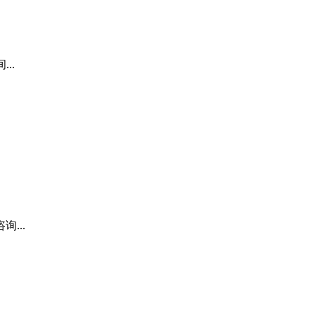
..
...