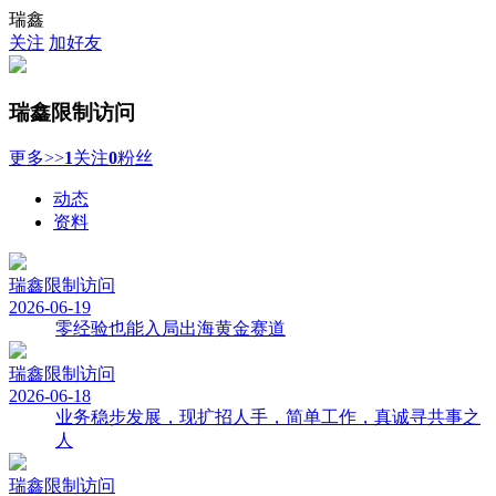
瑞鑫
关注
加好友
瑞鑫
限制访问
更多>>
1
关注
0
粉丝
动态
资料
瑞鑫
限制访问
2026-06-19
零经验也能入局出海黄金赛道
瑞鑫
限制访问
2026-06-18
业务稳步发展，现扩招人手，简单工作，真诚寻共事之
人
瑞鑫
限制访问