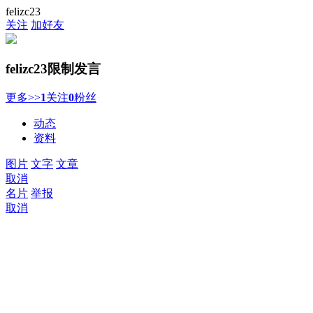
felizc23
关注
加好友
felizc23
限制发言
更多>>
1
关注
0
粉丝
动态
资料
图片
文字
文章
取消
名片
举报
取消