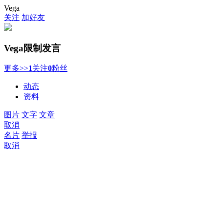
Vega
关注
加好友
Vega
限制发言
更多>>
1
关注
0
粉丝
动态
资料
图片
文字
文章
取消
名片
举报
取消