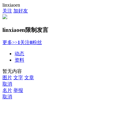
linxiaoen
关注
加好友
linxiaoen
限制发言
更多>>
1
关注
0
粉丝
动态
资料
暂无内容
图片
文字
文章
取消
名片
举报
取消