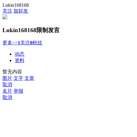
Lukin168168
关注
加好友
Lukin168168
限制发言
更多>>
1
关注
0
粉丝
动态
资料
暂无内容
图片
文字
文章
取消
名片
举报
取消