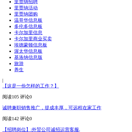
里贾纳招聘
里贾纳活动
里贾纳团购
温哥华信息板
多伦多信息板
卡尔加里信息
卡尔加里商业买卖
埃德蒙顿信息板
渥太华信息板
基洛纳信息版
旅游
养生
|
【这是一份怎样的工作？】
阅读105
评论0
诚聘兼职销售推广，提成丰厚，可远程在家工作
阅读142
评论0
【招聘岗位】:外贸公司诚招运营客服,