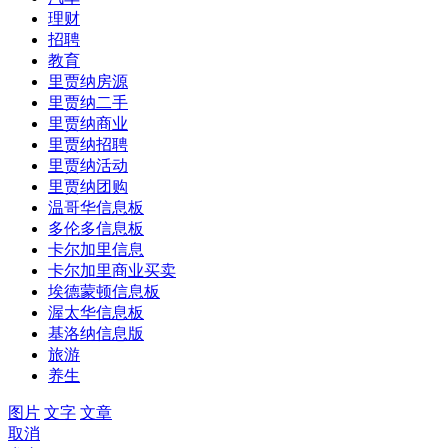
理财
招聘
教育
里贾纳房源
里贾纳二手
里贾纳商业
里贾纳招聘
里贾纳活动
里贾纳团购
温哥华信息板
多伦多信息板
卡尔加里信息
卡尔加里商业买卖
埃德蒙顿信息板
渥太华信息板
基洛纳信息版
旅游
养生
图片
文字
文章
取消