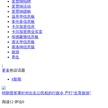
里贾纳招聘
里贾纳活动
里贾纳团购
温哥华信息板
多伦多信息板
卡尔加里信息
卡尔加里商业买卖
埃德蒙顿信息板
渥太华信息板
基洛纳信息版
旅游
养生
|
更多
热议话题
#新闻
特朗普签署针对出生公民权的行政令 严打“生育旅游”
阅读12
评论0