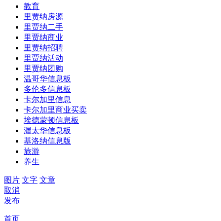
教育
里贾纳房源
里贾纳二手
里贾纳商业
里贾纳招聘
里贾纳活动
里贾纳团购
温哥华信息板
多伦多信息板
卡尔加里信息
卡尔加里商业买卖
埃德蒙顿信息板
渥太华信息板
基洛纳信息版
旅游
养生
图片
文字
文章
取消
发布
首页