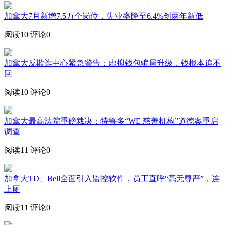
加拿大7月新增7.5万个岗位，失业率降至6.4%创两年新低
阅读10
评论0
加拿大反欺诈中心紧急警告：虚拟钱包骗局升级，钱根本追不
回
阅读10
评论0
加拿大最高法院重磅裁决：特鲁多“WE 慈善机构”道德案重启
调查
阅读11
评论0
加拿大TD、Bell全面引入监控软件，员工直呼“毫无尊严”，连
上厕
阅读11
评论0