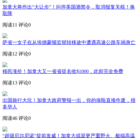
加拿大将作出“大让步”！叫停美国酒禁令，取消报复关税！换
取降
阅读11
评论0
萨省一女子在从埃德蒙顿监狱转移途中遭遇高速公路车祸身亡
阅读12
评论0
移民涨价！加拿大又一省省提名收$1000，此前完全免费
阅读13
评论0
出国旅行大坑！加拿大政府警报一出，你的保险直接作废，很
多华人
阅读46
评论0
“超级厄尔尼诺”提前发威！加拿大或迎更严重野火、极端高温