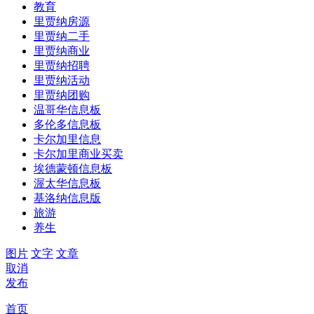
教育
里贾纳房源
里贾纳二手
里贾纳商业
里贾纳招聘
里贾纳活动
里贾纳团购
温哥华信息板
多伦多信息板
卡尔加里信息
卡尔加里商业买卖
埃德蒙顿信息板
渥太华信息板
基洛纳信息版
旅游
养生
图片
文字
文章
取消
发布
首页