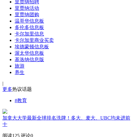
里贾纳招聘
里贾纳活动
里贾纳团购
温哥华信息板
多伦多信息板
卡尔加里信息
卡尔加里商业买卖
埃德蒙顿信息板
渥太华信息板
基洛纳信息版
旅游
养生
|
更多
热议话题
#教育
加拿大大学最新全球排名洗牌！多大、麦大、UBC均未进前
十
阅读125
评论0