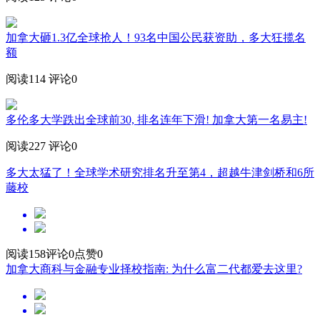
加拿大砸1.3亿全球抢人！93名中国公民获资助，多大狂揽名
额
阅读114
评论0
多伦多大学跌出全球前30, 排名连年下滑! 加拿大第一名易主!
阅读227
评论0
多大太猛了！全球学术研究排名升至第4，超越牛津剑桥和6所
藤校
阅读158
评论0
点赞0
加拿大商科与金融专业择校指南: 为什么富二代都爱去这里?