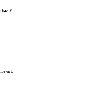
 F...
n L...