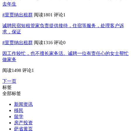
去年生
#里贾纳出租群
阅读1801
评论1
诚聘民宿短租管家负责提供接待，住宿等服务，处理客户诉
求，保证
#里贾纳出租群
阅读1316
评论0
因工作较忙，也不擅长家务活。诚聘一位有责任心的女士帮忙
做家务
阅读1498
评论1
下一页
标签
全部标签
新闻资讯
移民
留学
房产投资
萨省黄页