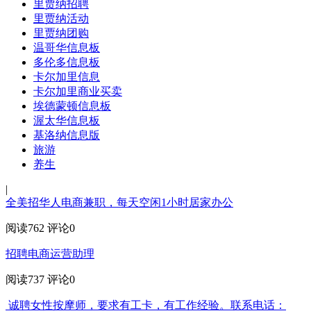
里贾纳招聘
里贾纳活动
里贾纳团购
温哥华信息板
多伦多信息板
卡尔加里信息
卡尔加里商业买卖
埃德蒙顿信息板
渥太华信息板
基洛纳信息版
旅游
养生
|
全美招华人电商兼职，每天空闲1小时居家办公
阅读762
评论0
招聘电商运营助理
阅读737
评论0
诚聘女性按摩师，要求有工卡，有工作经验。联系电话：