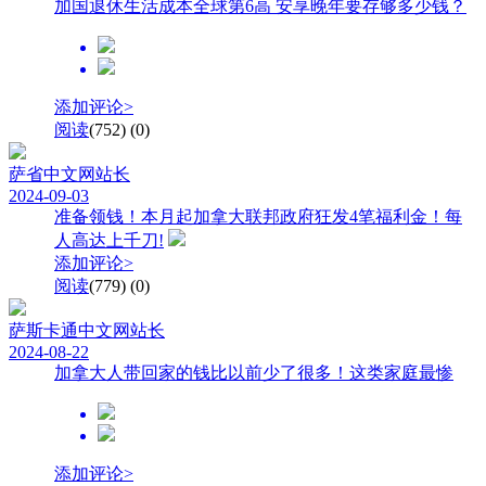
加国退休生活成本全球第6高 安享晚年要存够多少钱？
添加评论>
阅读
(752)
(0)
萨省中文网
站长
2024-09-03
准备领钱！本月起加拿大联邦政府狂发4笔福利金！每
人高达上千刀!
添加评论>
阅读
(779)
(0)
萨斯卡通中文网
站长
2024-08-22
加拿大人带回家的钱比以前少了很多！这类家庭最惨
添加评论>