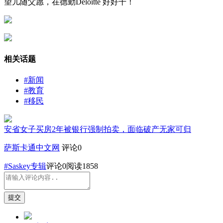
望儿随父愿，在德勤Deloitte 好好干！
相关话题
#新闻
#教育
#移民
安省女子买房2年被银行强制拍卖，面临破产无家可归
萨斯卡通中文网
评论0
#Saskey专辑
评论
0
阅读1858
提交