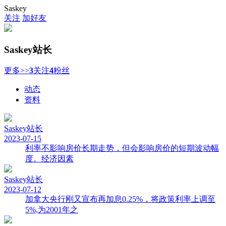
Saskey
关注
加好友
Saskey
站长
更多>>
3
关注
4
粉丝
动态
资料
Saskey
站长
2023-07-15
利率不影响房价长期走势，但会影响房价的短期波动幅
度。经济因素
Saskey
站长
2023-07-12
加拿大央行刚又宣布再加息0.25%，将政策利率上调至
5%,为2001年之