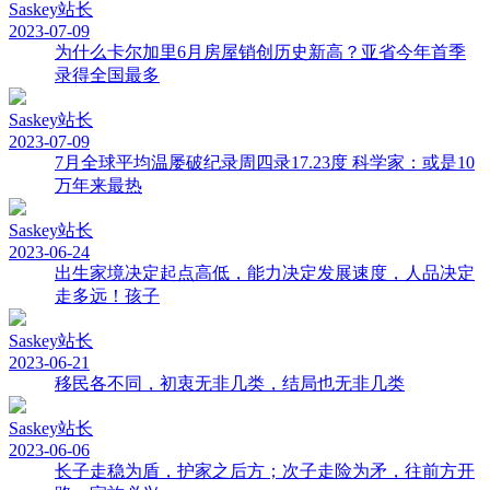
Saskey
站长
2023-07-09
为什么卡尔加里6月房屋销创历史新高？亚省今年首季
录得全国最多
Saskey
站长
2023-07-09
7月全球平均温屡破纪录周四录17.23度 科学家：或是10
万年来最热
Saskey
站长
2023-06-24
出生家境决定起点高低，能力决定发展速度，人品决定
走多远！孩子
Saskey
站长
2023-06-21
移民各不同，初衷无非几类，结局也无非几类
Saskey
站长
2023-06-06
长子走稳为盾，护家之后方；次子走险为矛，往前方开