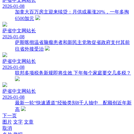
萨省中文网
站长
2026-01-08
加拿大百万房主迎来续贷：月供或暴涨20%，一年多掏
6500加元
萨省中文网
站长
2026-01-08
萨斯喀彻温省脑瘤患者和新民主党敦促省政府支付其前
往省外接受治
萨省中文网
站长
2026-01-08
联邦多项税务新规即将生效 下年每个家庭要交几多税？
萨省中文网
站长
2026-01-08
最新一轮“快速通道”经验类别8千人抽中 配额创近年新
高
下一页
图片
文字
文章
取消