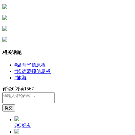
相关话题
#温哥华信息板
#埃德蒙顿信息板
#旅游
评论
0
阅读1567
提交
QQ好友