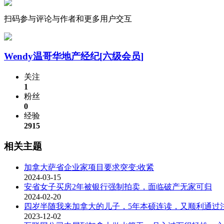
扫码参与评论与作者和更多用户交互
Wendy温哥华地产经纪
[六级会员]
关注
1
粉丝
0
经验
2915
相关主题
加拿大萨省企业家项目要求突变:收紧
2024-03-15
安省女子买房2年被银行强制拍卖，面临破产无家可归
2024-02-20
四岁半随我来加拿大的儿子，5年本硕连读，又顺利通过
2023-12-02