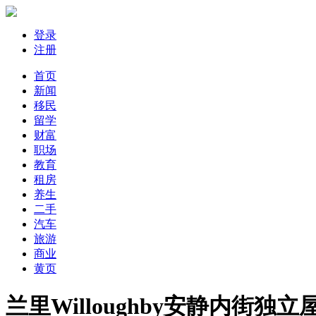
登录
注册
首页
新闻
移民
留学
财富
职场
教育
租房
养生
二手
汽车
旅游
商业
黄页
兰里Willoughby安静内街独立