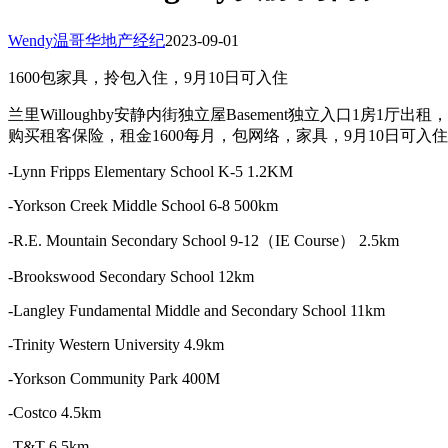
Wendy温哥华地产经纪
2023-09-01
1600包家具，拎包入住，9月10日可入住
兰里Willoughby安静内街独立屋Basement独立入口
购买租客保险，租金1600每月，包网络，家具，9月10日可入住。有意
-Lynn Fripps Elementary School K-5 1.2KM
-Yorkson Creek Middle School 6-8 500km
-R.E. Mountain Secondary School 9-12（IE Course） 2.5km
-Brookswood Secondary School 12km
-Langley Fundamental Middle and Secondary School 11km
-Trinity Western University 4.9km
-Yorkson Community Park 400M
-Costco 4.5km
-T&T 6.5km