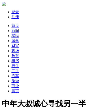
登录
注册
首页
新闻
移民
留学
财富
职场
教育
租房
养生
二手
汽车
旅游
商业
黄页
中年大叔诚心寻找另一半