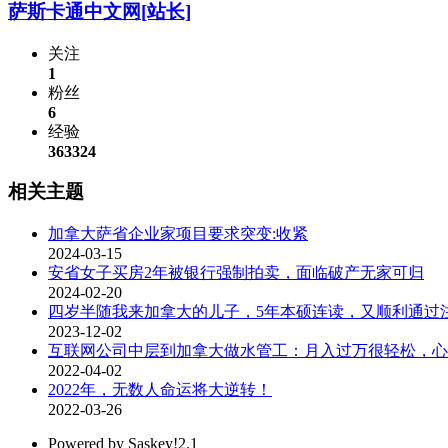
萨斯卡通中文网
[站长]
关注
1
粉丝
6
经验
363324
相关主题
加拿大萨省企业家项目要求突变:收紧
2024-03-15
安省女子买房2年被银行强制拍卖，面临破产无家可归
2024-02-20
四岁半随我来加拿大的儿子，5年本硕连读，又顺利通过
2023-12-02
互联网公司中层到加拿大做水管工：月入过万很轻松，心
2022-04-02
2022年，无数人命运将大逆转！
2022-03-26
Powered by Saskey!2.1