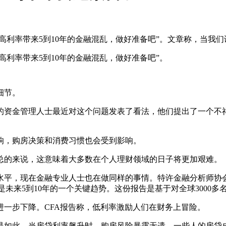
持续高利率带来5到10年的金融混乱，做好准备吧”。文章称，当我们谈论
持续高利率带来5到10年的金融混乱，做好准备吧”。
细节。
的资金管理人士最近对这个问题发表了看法，他们提出了一个不
响，购房决策和消费习惯也会受到影响。
总的来说，这意味着大多数在个人理财领域的日子将更加艰难。
在金融专业人士也在做同样的事情。特许金融分析师协会(CFA Ins
中强调，廉价资金的终结是未来5到10年的一个关键趋势。这份报告是基于对全球
一步下降。CFA报告称，低利率激励人们在财务上冒险。
也是如此。当房贷利率飙升时，购房风险暴露无遗。一些人的房