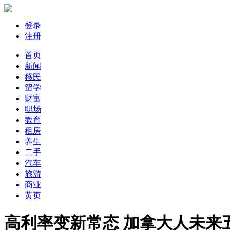
登录
注册
首页
新闻
移民
留学
财富
职场
教育
租房
养生
二手
汽车
旅游
商业
黄页
高利率变新常态 加拿大人未来