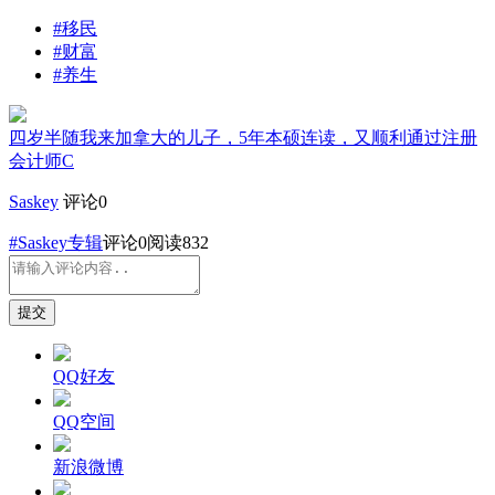
#移民
#财富
#养生
四岁半随我来加拿大的儿子，5年本硕连读，又顺利通过注册
会计师C
Saskey
评论0
#Saskey专辑
评论
0
阅读832
提交
QQ好友
QQ空间
新浪微博