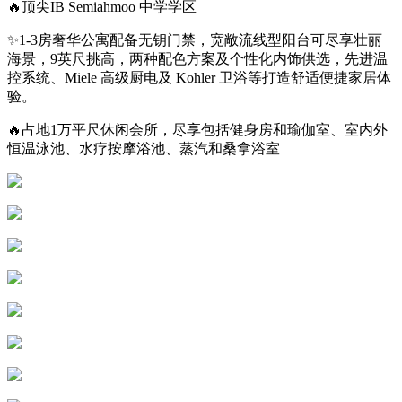
🔥顶尖IB Semiahmoo 中学学区
✨1-3房奢华公寓配备无钥门禁，宽敞流线型阳台可尽享壮丽
海景，9英尺挑高，两种配色方案及个性化内饰供选，先进温
控系统、Miele 高级厨电及 Kohler 卫浴等打造舒适便捷家居体
验。
🔥占地1万平尺休闲会所，尽享包括健身房和瑜伽室、室内外
恒温泳池、水疗按摩浴池、蒸汽和桑拿浴室