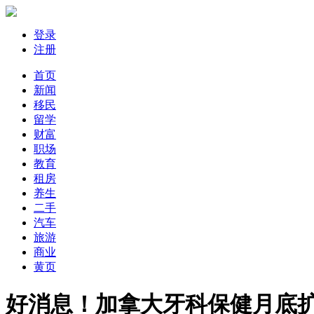
登录
注册
首页
新闻
移民
留学
财富
职场
教育
租房
养生
二手
汽车
旅游
商业
黄页
好消息！加拿大牙科保健月底