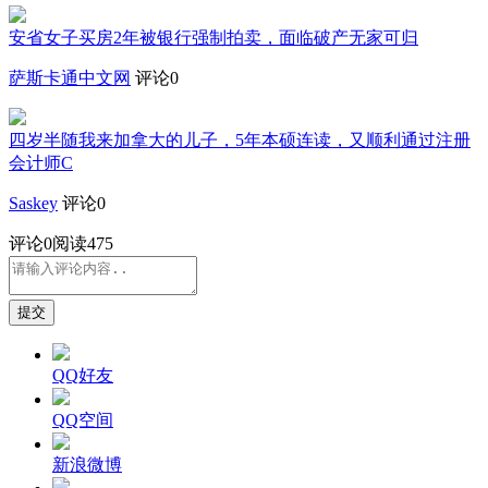
安省女子买房2年被银行强制拍卖，面临破产无家可归
萨斯卡通中文网
评论0
四岁半随我来加拿大的儿子，5年本硕连读，又顺利通过注册
会计师C
Saskey
评论0
评论
0
阅读475
提交
QQ好友
QQ空间
新浪微博