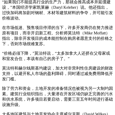
“如果我们不能提高行业的生产力，那就会推高成本并延缓建
设，”本国经济学家凯莱赫（Daryl Keleher）说。他还指出，
过快加码将加剧对钢材、木材等建筑材料的争夺，并可能引发
价格波动。
在市场低迷、预售项目停滞的当下，许多开发商仍在努力推进
原有项目，而非开启新工程。分析师莫法特（Mike Moffatt）
指出，除非开发项目的成本能控制在购房者愿意支付的价格之
下，否则市场很难复苏。
“价格必须下降，”莫法特说，“太多加拿大人还挤在父母家或
和室友合住，本该有自己的房子了。”
莫法特和赫尔钱斯基均建议，加大对非营利性住房建设的财政
支持，以避开私人市场的盈利障碍，同时通过减免费用降低开
发门槛。
除了劳力和资金，土地开发的准备情况也被视为另一大制约因
素。建筑行业组织指出，大量潜在开发区域仍缺乏完善的污水
和供水系统，许多项目若要启动，需要三至五年时间进行基础
设施升级。
大多地区建筑与土地开发协会主席威尔克斯（David Wilkes）