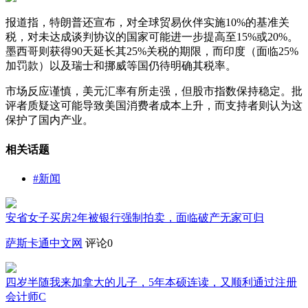
报道指，特朗普还宣布，对全球贸易伙伴实施10%的基准关
税，对未达成谈判协议的国家可能进一步提高至15%或20%。
墨西哥则获得90天延长其25%关税的期限，而印度（面临25%
加罚款）以及瑞士和挪威等国仍待明确其税率。
市场反应谨慎，美元汇率有所走强，但股市指数保持稳定。批
评者质疑这可能导致美国消费者成本上升，而支持者则认为这
保护了国内产业。
相关话题
#新闻
安省女子买房2年被银行强制拍卖，面临破产无家可归
萨斯卡通中文网
评论0
四岁半随我来加拿大的儿子，5年本硕连读，又顺利通过注册
会计师C