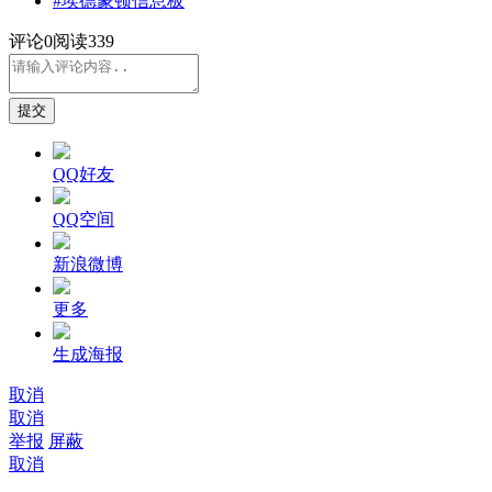
#埃德蒙顿信息板
评论
0
阅读339
提交
QQ好友
QQ空间
新浪微博
更多
生成海报
取消
取消
举报
屏蔽
取消