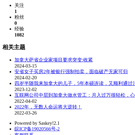
关注
1
粉丝
0
经验
1082
相关主题
加拿大萨省企业家项目要求突变:收紧
2024-03-15
安省女子买房2年被银行强制拍卖，面临破产无家可归
2024-02-20
四岁半随我来加拿大的儿子，5年本硕连读，又顺利通过
2023-12-02
互联网公司中层到加拿大做水管工：月入过万很轻松，心
2022-04-02
2022年，无数人命运将大逆转！
2022-03-26
Powered by Saskey!2.1
皖ICP备19020566号-2