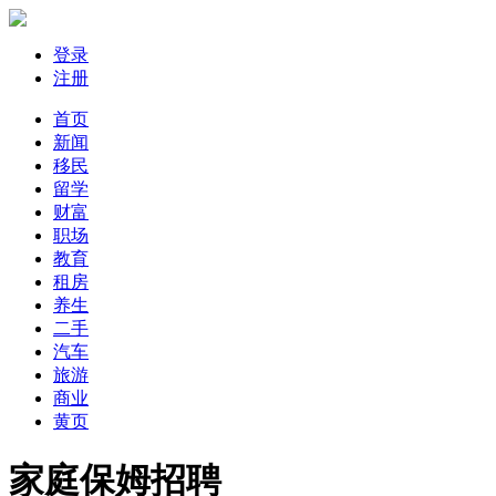
登录
注册
首页
新闻
移民
留学
财富
职场
教育
租房
养生
二手
汽车
旅游
商业
黄页
家庭保姆招聘