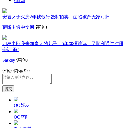
#新闻
安省女子买房2年被银行强制拍卖，面临破产无家可归
萨斯卡通中文网
评论0
四岁半随我来加拿大的儿子，5年本硕连读，又顺利通过注册
会计师C
Saskey
评论0
评论
0
阅读320
提交
QQ好友
QQ空间