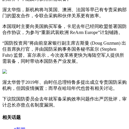
渥太华指，新机构将与英国、澳洲、法国等早已有专责采购部
门的盟友合作，令联合采购和伙伴关系更有效率。
本国现时主要向美国购买军备，卡尼去年已经同欧盟签署国防
合作协议，为参与“重新武装欧洲 ReArm Europe”计划铺路。
“国防投资局”将由前皇家银行副主席古斯曼 (Doug Guzman) 出
任首席执行官，并由国防采购事务国务秘书富尔 (Stephen
Fuhr) 监督。富尔表示，今次改革将更快为海陆空军人提供所
需装备，同时带动本国防务产业发展。
渥太华曾于2019年、由时任总理特鲁多提出成立专责国防采购
机构，但因疫情搁置；而早在哈珀年代也曾有相关讨论。
下议院国防委员会去年就军备采购效率问题作出严厉批评，审
计总长亦曾点名制度漏洞。
相关话题