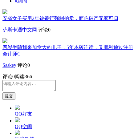
#新闻
安省女子买房2年被银行强制拍卖，面临破产无家可归
萨斯卡通中文网
评论0
四岁半随我来加拿大的儿子，5年本硕连读，又顺利通过注册
会计师C
Saskey
评论0
评论
0
阅读366
提交
QQ好友
QQ空间