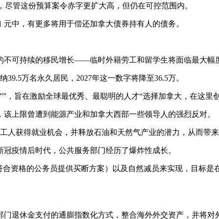
)表示，尽管这份预算案令赤字更扩大高，但仍在可控范围内。
 1 元中，有更多将用于偿还加拿大债券持有人的债务。
的不可持续的移民增长——临时外籍劳工和留学生将面临最大幅
39.5万名永久居民，2027年这一数字将降至36.5万。
””，旨在激励全球最优秀、最聪明的人才“选择加拿大，在这里
，该上限曾遭到能源产业和加拿大西部一些领导人的强烈反对。
土工人获得就业机会，并释放石油和天然气产业的潜力，从而带
新冠疫情后时代，公共服务部门经历了爆炸性成长。
合资格的公务员提供买断方案）以及自然减员来实现，目标是在202
部门退休金支付的通膨指数化方式，整合海外外交资产，并将对