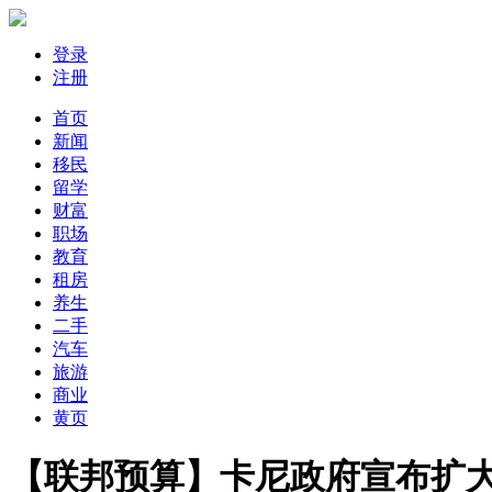
登录
注册
首页
新闻
移民
留学
财富
职场
教育
租房
养生
二手
汽车
旅游
商业
黄页
【联邦预算】卡尼政府宣布扩大投