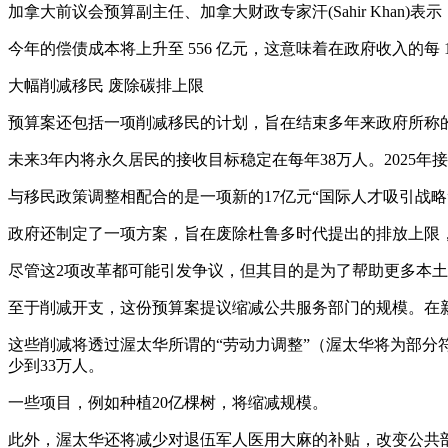
加拿大前议会预算副主任、加拿大财政专家汗(Sahir Khan
今年的偿债成本将上升至 556 亿元，这意味着在政府收入的每
大幅削减移民 废除碳排上限
预算案还包括一项削减移民的计划，旨在结束多年来政府所称
未来3年内将永久居民的接收目标稳定在每年38万人。2025年接纳
与移民政策调整相配合的是一项新的17亿元“国际人才吸引战略
政府还制定了一项方案，旨在废除杜鲁多时代提出的排放上限
尽管这2项改革都可能引发争议，但其目的是为了帮助更多本
至于削减开支，这份预算案提议缩减公共服务部门的规模。在
这些削减将透过渥太华所谓的“劳动力调整”（渥太华将为部分符
少到33万人。
一些项目，例如种植20亿棵树，将缩减规模。
此外，渥太华还将减少对退伍军人医用大麻的补贴，改变公共