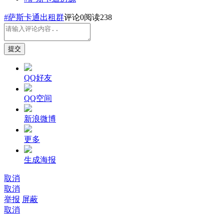
#萨斯卡通出租群
评论
0
阅读238
提交
QQ好友
QQ空间
新浪微博
更多
生成海报
取消
取消
举报
屏蔽
取消