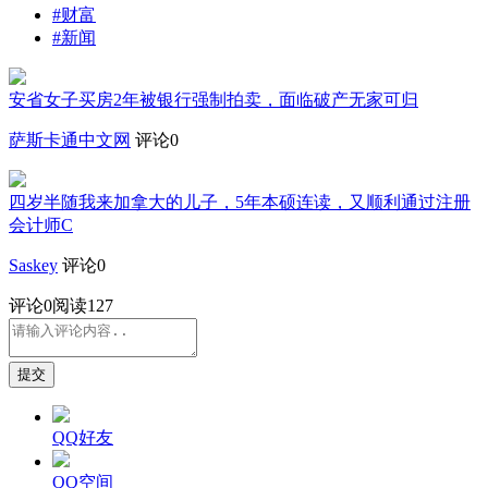
#财富
#新闻
安省女子买房2年被银行强制拍卖，面临破产无家可归
萨斯卡通中文网
评论0
四岁半随我来加拿大的儿子，5年本硕连读，又顺利通过注册
会计师C
Saskey
评论0
评论
0
阅读127
提交
QQ好友
QQ空间