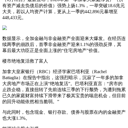
有资产减去负债后的价值）强势上扬1.3%，一举突破18.6兆元
大关，若以人均资产计算，更从上一季的442,896元暴增至
448,433元。
数据显示，全加金融与非金融资产全面迎来大爆发。在经历连
续两季的崩跌后，首季非金融资产迎来1.1%的强劲反弹，其
幕后最大功臣正是全面上涨的“住宅房地产”价值。
楼市绝地复活救了富人
加拿大皇家银行（RBC）经济学家巴塔利亚（Rachel
Battaglia）在报告中指出，这强烈暗示，沉寂了一年多的加拿
大房地产市场正在上演“绝地复活”。巴塔利亚直言：“房市的
止跌企稳，直接扭转了先前连续三季的下行颓势，为遭到拖累
已久的家庭财富持续下滑带来了极其宝贵的喘息机会，但目前
的回升动能依然相当脆弱。”
与此同时，包含现金、银行存款、债券与股票在内的金融资产
也大涨1.3%。