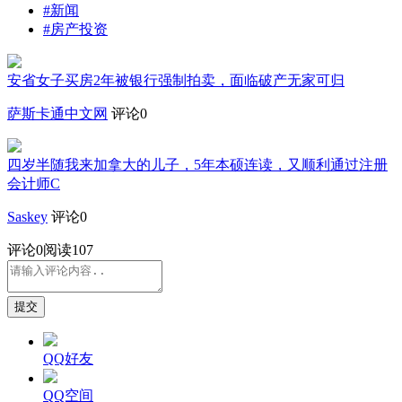
#新闻
#房产投资
安省女子买房2年被银行强制拍卖，面临破产无家可归
萨斯卡通中文网
评论0
四岁半随我来加拿大的儿子，5年本硕连读，又顺利通过注册
会计师C
Saskey
评论0
评论
0
阅读107
提交
QQ好友
QQ空间