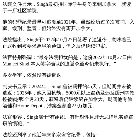
法院文件显示，Singh最初持国际学生身份来到加拿大，就读
于一所社区学院。
他的犯罪纪录最早可追溯至2021年。虽然经历过多次被捕、入
狱、缓刑、监管，但始终没有离开加拿大。
法院指出，Singh于2022年10月27日签署了遣返令，意味着已
正式收到被要求离境的通知，但之后仍继续犯案。
法官特别强调：“最令法院担忧的是，这份2022年10月27日由
Manjeet Singh本人签字确认的遣返令至今仍未执行。”
多次坐牢，依然没有被遣返
判决书显示：2024年，Singh曾被羁押约45天，但期间并未被
遣返；2025年，他又因抢劫、5000元以上盗窃及违反缓刑等指
控被羁押5个月23天，获释后仍继续留在加拿大。期间他专偷
酒铺和Home Depot，涉案金额逾2.9万加元。
法官形容，Singh属于“有组织、有针对性且肆无忌惮地实施盗
窃的惯犯。”
法院还列举了他近年来多宗盗窃纪录，包括：