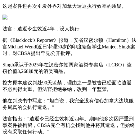
这起案件也再次引发外界对加拿大遣返执行效率的质疑。
法官：遣返令生效近4年，没人执行
据《Blacklock’s Reporter》报道，安省汉密尔顿（Hamilton）法
官Michael Wendl近日审理30岁的印度籍留学生Manjeet Singh案
时，对CBSA提出罕见公开批评。
Singh承认于2025年在汉密尔顿两家酒类专卖店（LCBO）盗
窃价值3,268加元的酒类商品。
控方原本建议判处90天监禁，理由之一是被告已经面临遣返，
不必判得太重。但法官拒绝采纳，改判一年监禁。
他在判决书中写道：“坦白说，我完全没有信心加拿大边境服
务局真的会执行遣返。”
法官指出：“遣返令已经生效将近四年。期间他多次因严重刑
事案件被拘留，CBSA完全有机会找到他并将其遣返，但始终
没有采取任何行动。”