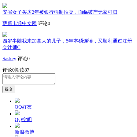
安省女子买房2年被银行强制拍卖，面临破产无家可归
萨斯卡通中文网
评论0
四岁半随我来加拿大的儿子，5年本硕连读，又顺利通过注册
会计师C
Saskey
评论0
评论
0
阅读87
提交
QQ好友
QQ空间
新浪微博