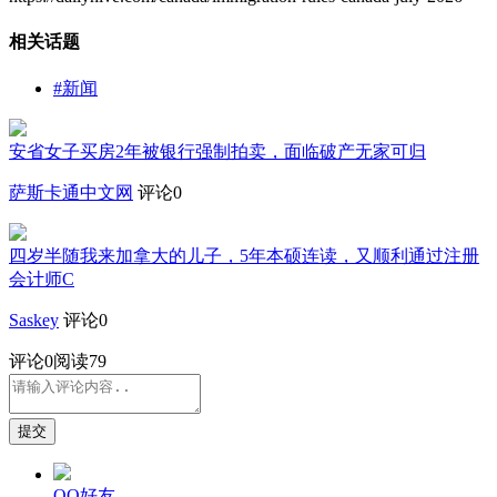
相关话题
#新闻
安省女子买房2年被银行强制拍卖，面临破产无家可归
萨斯卡通中文网
评论0
四岁半随我来加拿大的儿子，5年本硕连读，又顺利通过注册
会计师C
Saskey
评论0
评论
0
阅读79
提交
QQ好友