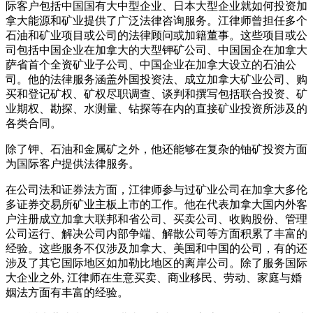
际客户包括中国国有大中型企业、日本大型企业就如何投资加
拿大能源和矿业提供了广泛法律咨询服务。江律师曾担任多个
石油和矿业项目或公司的法律顾问或加籍董事。这些项目或公
司包括中国企业在加拿大的大型钾矿公司、中国国企在加拿大
萨省首个全资矿业子公司、中国企业在加拿大设立的石油公
司。他的法律服务涵盖外国投资法、成立加拿大矿业公司、购
买和登记矿权、矿权尽职调查、谈判和撰写包括联合投资、矿
业期权、勘探、水测量、钻探等在内的直接矿业投资所涉及的
各类合同。
除了钾、石油和金属矿之外，他还能够在复杂的铀矿投资方面
为国际客户提供法律服务。
在公司法和证券法方面，江律师参与过矿业公司在加拿大多伦
多证券交易所矿业主板上市的工作。他在代表加拿大国内外客
户注册成立加拿大联邦和省公司、买卖公司、收购股份、管理
公司运行、解决公司内部争端、解散公司等方面积累了丰富的
经验。这些服务不仅涉及加拿大、美国和中国的公司，有的还
涉及了其它国际地区如加勒比地区的离岸公司。除了服务国际
大企业之外, 江律师在生意买卖、商业移民、劳动、家庭与婚
姻法方面有丰富的经验。