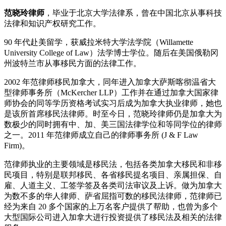
范晓玲律师
，毕业于北京大学法律系，曾在中国北京从事科技
法律和知识产权研究工作。
90 年代赴美留学，获威拉米特大学法学院（Willamette
University College of Law）法学博士学位。随后在美国俄勒冈
州波特兰市从事移民方面的法律工作。
2002 年范律师移民加拿大，同年进入加拿大萨斯喀彻温省大
型律师事务所（McKercher LLP）工作并在通过加拿大国家律
师协会的同等学历资格考试实习后成为加拿大执业律师，她也
是该所首席移民法律师。时至今日，范晓玲律师仍是加拿大为
数极少的同时拥有中、加、美三国法律学位和等同学位的律师
之一。2011 年范律师成立自己的律师事务所 (J & F Law
Firm)。
范律师执业的主要领域是移民法，包括各类加拿大移民和非移
民项目，特别是联邦移民、各省移民提名项目、亲属担保、自
雇、人道主义、工签学签及各类司法审议及上诉。做为加拿大
为数不多的华人律师、萨省屈指可数的移民法律师，范律师已
经为来自 20 多个国家的上万名客户提供了帮助，也曾为多个
大型国际公司进入加拿大进行投资提供了移民法及相关的法律