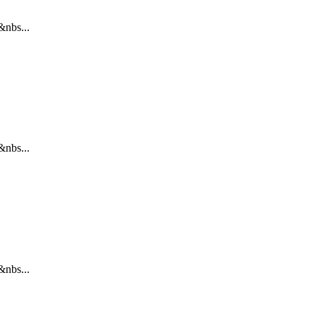
...
...
...