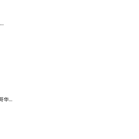
..
...