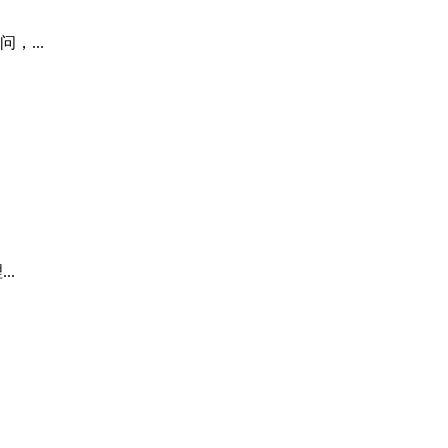
...
..