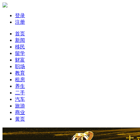
登录
注册
首页
新闻
移民
留学
财富
职场
教育
租房
养生
二手
汽车
旅游
商业
黄页