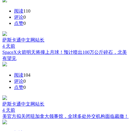
阅读
110
评论
0
点赞
0
萨斯卡通中文网
站长
4 天前
SpaceX火箭明天将撞上月球！预计喷出100万公斤碎石，北美
有望见
阅读
104
评论
0
点赞
0
萨斯卡通中文网
站长
4 天前
美官方拟关闭驻加拿大领事馆，全球多处外交机构面临裁撤！