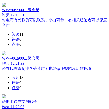
WWw062900
二级会员
昨天 17:18:51
对电商有兴趣的可以联系，小白可带，有相关经验者可以深度
合作
阅读
11
评论
0
点赞
0
WWw062900
二级会员
昨天 12:21:33
还在找靠谱副业？碎片时间也能做正规跨境店铺托管
阅读
13
评论
0
点赞
0
萨斯卡通中文网
站长
昨天 11:20:03