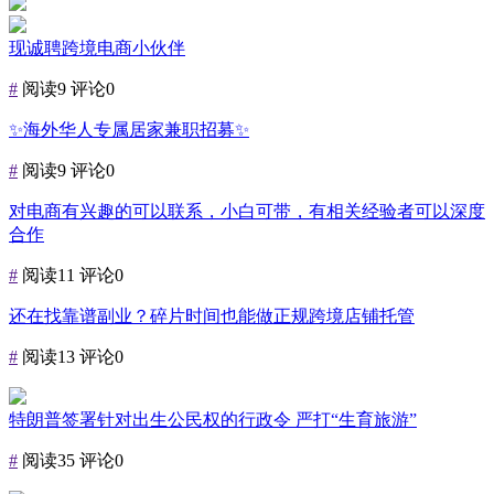
现诚聘跨境电商小伙伴
#
阅读9
评论0
✨海外华人专属居家兼职招募✨
#
阅读9
评论0
对电商有兴趣的可以联系，小白可带，有相关经验者可以深度
合作
#
阅读11
评论0
还在找靠谱副业？碎片时间也能做正规跨境店铺托管
#
阅读13
评论0
特朗普签署针对出生公民权的行政令 严打“生育旅游”
#
阅读35
评论0