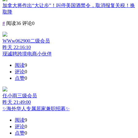
加拿大将作出“大让步”！叫停美国酒禁令，取消报复关税！换
取降
#
阅读36
评论0
WWw062900
二级会员
昨天 22:16:10
现诚聘跨境电商小伙伴
阅读
9
评论
0
点赞
0
任小雨
三级会员
昨天 21:49:00
✨海外华人专属居家兼职招募✨
阅读
9
评论
0
点赞
0