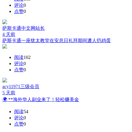
评论
0
点赞
0
萨斯卡通中文网
站长
4 天前
萨斯卡通一座犹太教堂在安息日礼拜期间遭人扔鸡蛋
阅读
102
评论
0
点赞
0
acy11971
三级会员
5 天前
🌍 **海外华人副业来了！轻松赚美金
阅读
54
评论
0
点赞
0