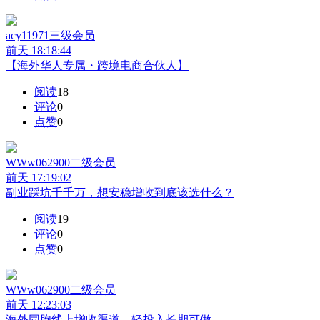
acy11971
三级会员
前天 18:18:44
【海外华人专属・跨境电商合伙人】
阅读
18
评论
0
点赞
0
WWw062900
二级会员
前天 17:19:02
副业踩坑千千万，想安稳增收到底该选什么？
阅读
19
评论
0
点赞
0
WWw062900
二级会员
前天 12:23:03
海外同胞线上增收渠道，轻投入长期可做