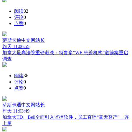
阅读
32
评论
0
点赞
0
萨斯卡通中文网
站长
昨天 11:06:55
加拿大最高法院重磅裁决：特鲁多“WE 慈善机构”道德案重启
调查
阅读
36
评论
0
点赞
0
萨斯卡通中文网
站长
昨天 11:03:49
加拿大TD、Bell全面引入监控软件，员工直呼“毫无尊严”，连
上厕