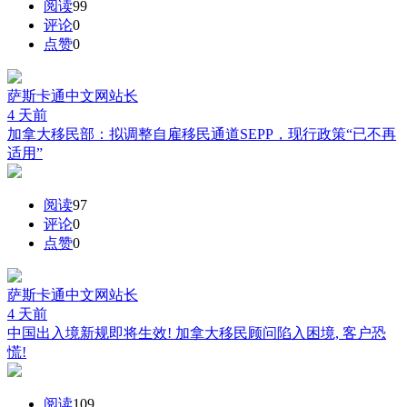
阅读
99
评论
0
点赞
0
萨斯卡通中文网
站长
4 天前
加拿大移民部：拟调整自雇移民通道SEPP，现行政策“已不再
适用”
阅读
97
评论
0
点赞
0
萨斯卡通中文网
站长
4 天前
中国出入境新规即将生效! 加拿大移民顾问陷入困境, 客户恐
慌!
阅读
109