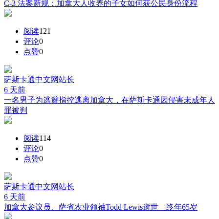
C-3 法案新规：加拿大人收养的子女如何获公民身份流程
阅读
121
评论
0
点赞
0
萨斯卡通中文网
站长
6 天前
一名男子为逃避指控逃离加拿大，在萨斯卡通因侵害未成年人
罪被判
阅读
114
评论
0
点赞
0
萨斯卡通中文网
站长
6 天前
加拿大参议员、萨省农业领袖Todd Lewis逝世 终年65岁