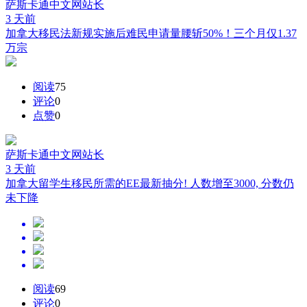
萨斯卡通中文网
站长
3 天前
加拿大移民法新规实施后难民申请量腰斩50%！三个月仅1.37
万宗
阅读
75
评论
0
点赞
0
萨斯卡通中文网
站长
3 天前
加拿大留学生移民所需的EE最新抽分! 人数增至3000, 分数仍
未下降
阅读
69
评论
0