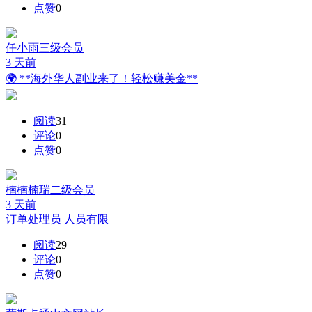
点赞
0
任小雨
三级会员
3 天前
🌍 **海外华人副业来了！轻松赚美金**
阅读
31
评论
0
点赞
0
楠楠楠瑞
二级会员
3 天前
订单处理员 人员有限
阅读
29
评论
0
点赞
0