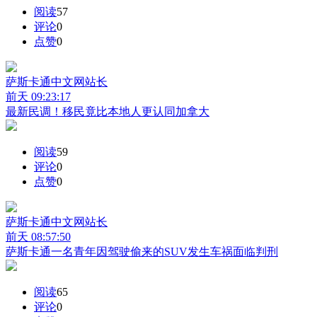
阅读
57
评论
0
点赞
0
萨斯卡通中文网
站长
前天 09:23:17
最新民调！移民竟比本地人更认同加拿大
阅读
59
评论
0
点赞
0
萨斯卡通中文网
站长
前天 08:57:50
萨斯卡通一名青年因驾驶偷来的SUV发生车祸面临判刑
阅读
65
评论
0