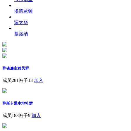
埃德蒙顿
渥太华
基洛纳
萨省雇主移民群
成员281
帖子13
加入
萨斯卡通本地社群
成员183
帖子9
加入