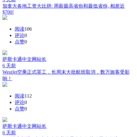
加拿大各地工资大比拼: 周薪最高省份和最低省份, 相差近
$700!
阅读
106
评论
0
点赞
0
萨斯卡通中文网
站长
6 天前
WestJet空乘正式罢工，长周末大批航班取消，数万旅客受影
响！
阅读
112
评论
0
点赞
0
萨斯卡通中文网
站长
6 天前