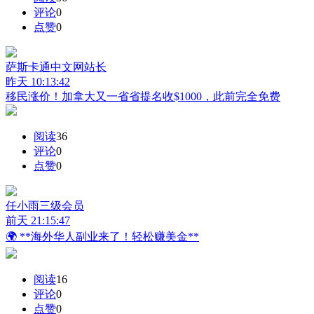
评论
0
点赞
0
萨斯卡通中文网
站长
昨天 10:13:42
移民涨价！加拿大又一省省提名收$1000，此前完全免费
阅读
36
评论
0
点赞
0
任小雨
三级会员
前天 21:15:47
🌍 **海外华人副业来了！轻松赚美金**
阅读
16
评论
0
点赞
0