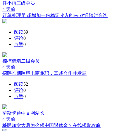
任小雨
三级会员
4 天前
订单处理员 想增加一份稳定收入的来 欢迎随时咨询
阅读
39
评论
0
点赞
0
楠楠楠瑞
二级会员
4 天前
招聘长期跨境电商兼职，真诚合作共发展
阅读
52
评论
0
点赞
0
萨斯卡通中文网
站长
4 天前
移民加拿大后怎么领中国退休金？在线领取攻略