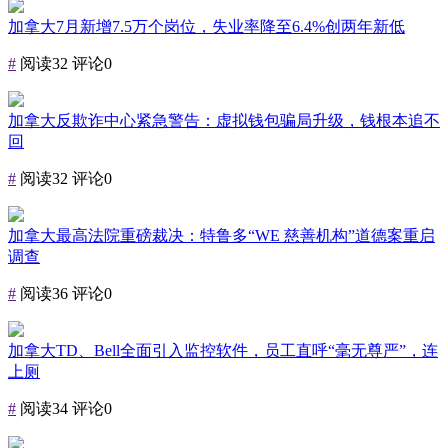
加拿大7月新增7.5万个岗位，失业率降至6.4%创两年新低
#
阅读32
评论0
加拿大反欺诈中心紧急警告：虚拟钱包骗局升级，钱根本追不
回
#
阅读32
评论0
加拿大最高法院重磅裁决：特鲁多“WE 慈善机构”道德案重启
调查
#
阅读36
评论0
加拿大TD、Bell全面引入监控软件，员工直呼“毫无尊严”，连
上厕
#
阅读34
评论0