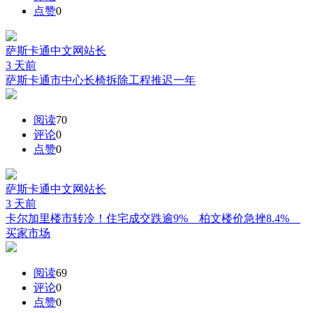
点赞
0
萨斯卡通中文网
站长
3 天前
萨斯卡通市中心长椅拆除工程推迟一年
阅读
70
评论
0
点赞
0
萨斯卡通中文网
站长
3 天前
卡尔加里楼市转冷！住宅成交跌逾9% 柏文楼价急挫8.4%
买家市场
阅读
69
评论
0
点赞
0