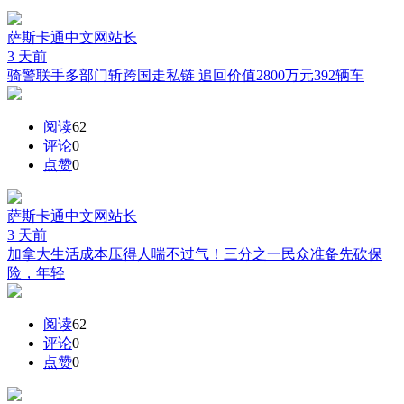
萨斯卡通中文网
站长
3 天前
骑警联手多部门斩跨国走私链 追回价值2800万元392辆车
阅读
62
评论
0
点赞
0
萨斯卡通中文网
站长
3 天前
加拿大生活成本压得人喘不过气！三分之一民众准备先砍保
险，年轻
阅读
62
评论
0
点赞
0