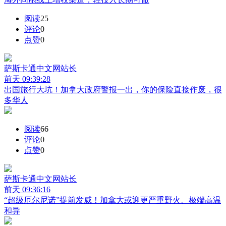
阅读
25
评论
0
点赞
0
萨斯卡通中文网
站长
前天 09:39:28
出国旅行大坑！加拿大政府警报一出，你的保险直接作废，很
多华人
阅读
66
评论
0
点赞
0
萨斯卡通中文网
站长
前天 09:36:16
“超级厄尔尼诺”提前发威！加拿大或迎更严重野火、极端高温
和异