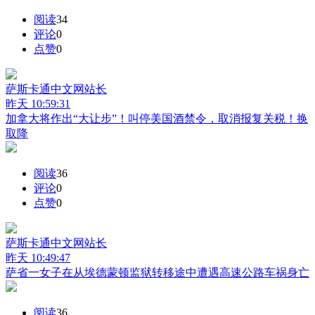
阅读
34
评论
0
点赞
0
萨斯卡通中文网
站长
昨天 10:59:31
加拿大将作出“大让步”！叫停美国酒禁令，取消报复关税！换
取降
阅读
36
评论
0
点赞
0
萨斯卡通中文网
站长
昨天 10:49:47
萨省一女子在从埃德蒙顿监狱转移途中遭遇高速公路车祸身亡
阅读
36