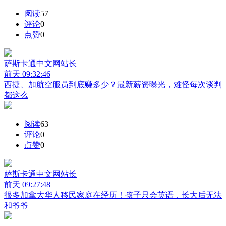
阅读
57
评论
0
点赞
0
萨斯卡通中文网
站长
前天 09:32:46
西捷、加航空服员到底赚多少？最新薪资曝光，难怪每次谈判
都这么
阅读
63
评论
0
点赞
0
萨斯卡通中文网
站长
前天 09:27:48
很多加拿大华人移民家庭在经历！孩子只会英语，长大后无法
和爷爷