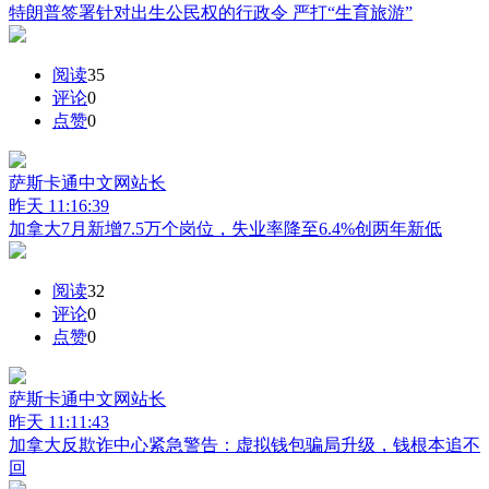
特朗普签署针对出生公民权的行政令 严打“生育旅游”
阅读
35
评论
0
点赞
0
萨斯卡通中文网
站长
昨天 11:16:39
加拿大7月新增7.5万个岗位，失业率降至6.4%创两年新低
阅读
32
评论
0
点赞
0
萨斯卡通中文网
站长
昨天 11:11:43
加拿大反欺诈中心紧急警告：虚拟钱包骗局升级，钱根本追不
回