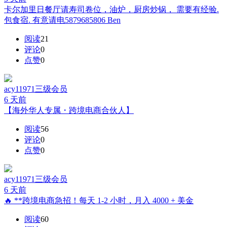
卡尔加里日餐厅请寿司卷位，油炉，厨房炒锅， 需要有经验.
包食宿. 有意请电5879685806 Ben
阅读
21
评论
0
点赞
0
acy11971
三级会员
6 天前
【海外华人专属・跨境电商合伙人】
阅读
56
评论
0
点赞
0
acy11971
三级会员
6 天前
🔥 **跨境电商急招！每天 1-2 小时，月入 4000 + 美金
阅读
60