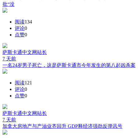
批“没
阅读
134
评论
0
点赞
0
萨斯卡通中文网
站长
7 天前
一名24岁男子死亡，这是萨斯卡通市今年发生的第八起凶杀案
阅读
121
评论
0
点赞
0
萨斯卡通中文网
站长
7 天前
加拿大房地产与产油业齐回升 GDP释经济强劲反弹讯号