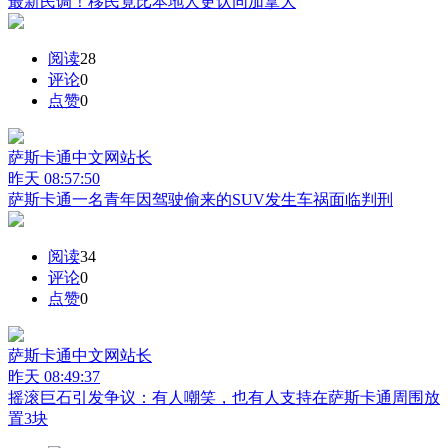
最新民调！移民竟比本地人更认同加拿大
阅读
28
评论
0
点赞
0
萨斯卡通中文网
站长
昨天 08:57:50
萨斯卡通一名青年因驾驶偷来的SUV发生车祸面临判刑
阅读
34
评论
0
点赞
0
萨斯卡通中文网
站长
昨天 08:49:37
摇滚巨石引发争议：有人嘲笑，也有人支持在萨斯卡通周围放
置3块