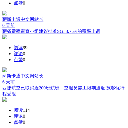
点赞
0
萨斯卡通中文网
站长
6 天前
萨省费率审查小组建议批准SGI 3.75%的费率上调
阅读
99
评论
0
点赞
0
萨斯卡通中文网
站长
6 天前
西捷航空已取消近200班航班 空服员罢工限期逼近 旅客忧行
程受阻
阅读
114
评论
0
点赞
0