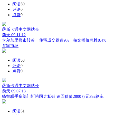
阅读
59
评论
0
点赞
0
萨斯卡通中文网
站长
前天 09:11:12
卡尔加里楼市转冷！住宅成交跌逾9% 柏文楼价急挫8.4%
买家市场
阅读
58
评论
0
点赞
0
萨斯卡通中文网
站长
前天 09:07:13
骑警联手多部门斩跨国走私链 追回价值2800万元392辆车
阅读
51