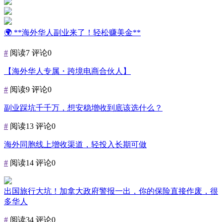
🌍 **海外华人副业来了！轻松赚美金**
#
阅读7
评论0
【海外华人专属・跨境电商合伙人】
#
阅读9
评论0
副业踩坑千千万，想安稳增收到底该选什么？
#
阅读13
评论0
海外同胞线上增收渠道，轻投入长期可做
#
阅读14
评论0
出国旅行大坑！加拿大政府警报一出，你的保险直接作废，很
多华人
#
阅读34
评论0