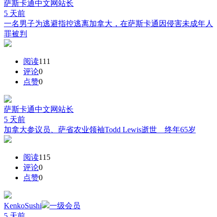
萨斯卡通中文网
站长
5 天前
一名男子为逃避指控逃离加拿大，在萨斯卡通因侵害未成年人
罪被判
阅读
111
评论
0
点赞
0
萨斯卡通中文网
站长
5 天前
加拿大参议员、萨省农业领袖Todd Lewis逝世 终年65岁
阅读
115
评论
0
点赞
0
KenkoSushi
一级会员
5 天前