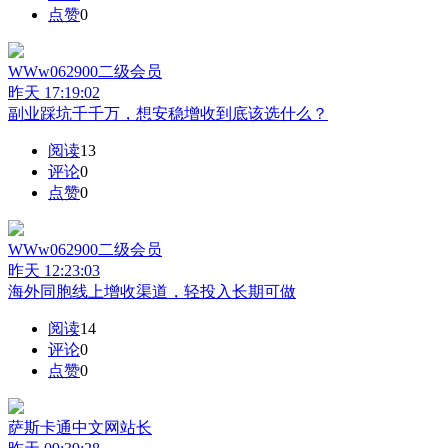
点赞
0
WWw062900
二级会员
昨天 17:19:02
副业踩坑千千万，想安稳增收到底该选什么？
阅读
13
评论
0
点赞
0
WWw062900
二级会员
昨天 12:23:03
海外同胞线上增收渠道，轻投入长期可做
阅读
14
评论
0
点赞
0
萨斯卡通中文网
站长