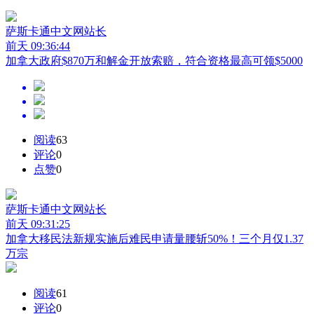
萨斯卡通中文网
站长
前天 09:36:44
加拿大政府$870万和解金开放索赔，符合资格最高可领$5000
阅读
63
评论
0
点赞
0
萨斯卡通中文网
站长
前天 09:31:25
加拿大移民法新规实施后难民申请量腰斩50%！三个月仅1.37
万宗
阅读
61
评论
0