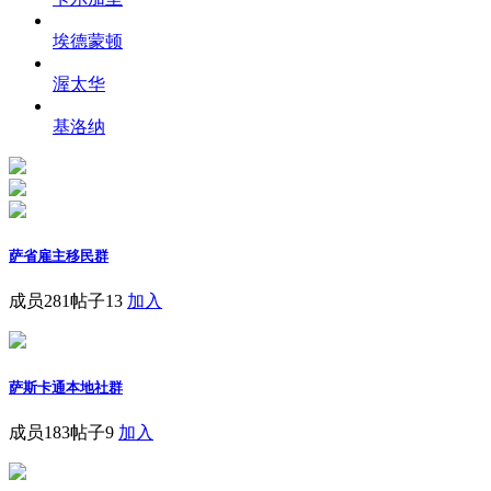
埃德蒙顿
渥太华
基洛纳
萨省雇主移民群
成员281
帖子13
加入
萨斯卡通本地社群
成员183
帖子9
加入