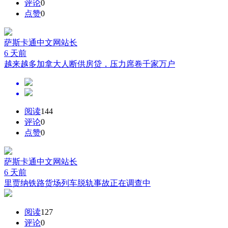
评论
0
点赞
0
萨斯卡通中文网
站长
6 天前
越来越多加拿大人断供房贷，压力席卷千家万户
阅读
144
评论
0
点赞
0
萨斯卡通中文网
站长
6 天前
里贾纳铁路货场列车脱轨事故正在调查中
阅读
127
评论
0