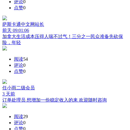
评论
0
点赞
0
萨斯卡通中文网
站长
前天 09:01:06
加拿大生活成本压得人喘不过气！三分之一民众准备先砍保
险，年轻
阅读
54
评论
0
点赞
0
任小雨
二级会员
3 天前
订单处理员 想增加一份稳定收入的来 欢迎随时咨询
阅读
29
评论
0
点赞
0