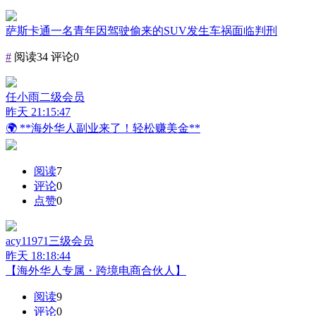
萨斯卡通一名青年因驾驶偷来的SUV发生车祸面临判刑
#
阅读34
评论0
任小雨
二级会员
昨天 21:15:47
🌍 **海外华人副业来了！轻松赚美金**
阅读
7
评论
0
点赞
0
acy11971
三级会员
昨天 18:18:44
【海外华人专属・跨境电商合伙人】
阅读
9
评论
0