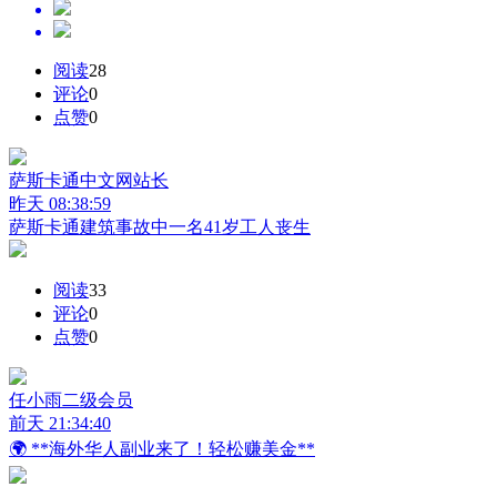
阅读
28
评论
0
点赞
0
萨斯卡通中文网
站长
昨天 08:38:59
萨斯卡通建筑事故中一名41岁工人丧生
阅读
33
评论
0
点赞
0
任小雨
二级会员
前天 21:34:40
🌍 **海外华人副业来了！轻松赚美金**