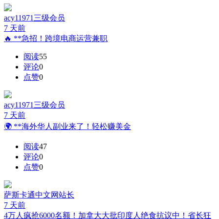
acy11971
三级会员
7 天前
🔥 **急招！跨境电商运营兼职
阅读
55
评论
0
点赞
0
acy11971
三级会员
7 天前
🌍 **海外华人副业来了！轻松赚美金
阅读
47
评论
0
点赞
0
萨斯卡通中文网
站长
7 天前
4万人疯抢6000名额！加拿大大批印度人绝食抗议中！省长狂