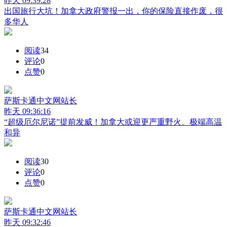
昨天 09:39:28
出国旅行大坑！加拿大政府警报一出，你的保险直接作废，很
多华人
阅读
34
评论
0
点赞
0
萨斯卡通中文网
站长
昨天 09:36:16
“超级厄尔尼诺”提前发威！加拿大或迎更严重野火、极端高温
和异
阅读
30
评论
0
点赞
0
萨斯卡通中文网
站长
昨天 09:32:46