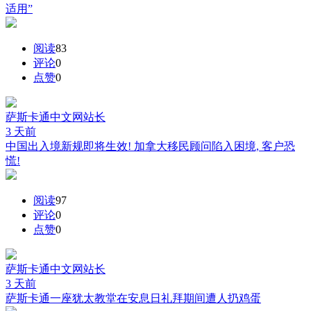
适用”
阅读
83
评论
0
点赞
0
萨斯卡通中文网
站长
3 天前
中国出入境新规即将生效! 加拿大移民顾问陷入困境, 客户恐
慌!
阅读
97
评论
0
点赞
0
萨斯卡通中文网
站长
3 天前
萨斯卡通一座犹太教堂在安息日礼拜期间遭人扔鸡蛋