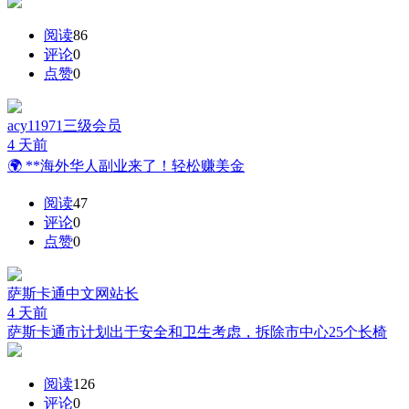
阅读
86
评论
0
点赞
0
acy11971
三级会员
4 天前
🌍 **海外华人副业来了！轻松赚美金
阅读
47
评论
0
点赞
0
萨斯卡通中文网
站长
4 天前
萨斯卡通市计划出于安全和卫生考虑，拆除市中心25个长椅
阅读
126
评论
0