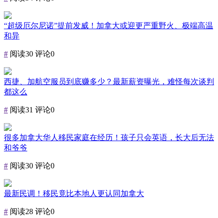
“超级厄尔尼诺”提前发威！加拿大或迎更严重野火、极端高温
和异
#
阅读30
评论0
西捷、加航空服员到底赚多少？最新薪资曝光，难怪每次谈判
都这么
#
阅读31
评论0
很多加拿大华人移民家庭在经历！孩子只会英语，长大后无法
和爷爷
#
阅读30
评论0
最新民调！移民竟比本地人更认同加拿大
#
阅读28
评论0