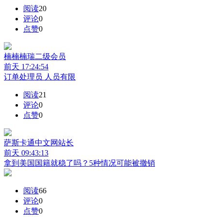
阅读
20
评论
0
点赞
0
楠楠楠瑞
二级会员
前天 17:24:54
订单处理员 人员有限
阅读
21
评论
0
点赞
0
萨斯卡通中文网
站长
前天 09:43:13
拿到美国国籍就稳了吗？5种情况可能被撤销
阅读
66
评论
0
点赞
0