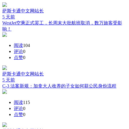
萨斯卡通中文网
站长
5 天前
WestJet空乘正式罢工，长周末大批航班取消，数万旅客受影
响！
阅读
104
评论
0
点赞
0
萨斯卡通中文网
站长
5 天前
C-3 法案新规：加拿大人收养的子女如何获公民身份流程
阅读
115
评论
0
点赞
0