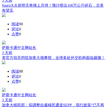
3 天前
SpaceX火箭明天将撞上月球！预计喷出100万公斤碎石，北美
有望见
阅读
90
评论
0
点赞
0
萨斯卡通中文网
站长
3 天前
美官方拟关闭驻加拿大领事馆，全球多处外交机构面临裁撤！
阅读
88
评论
0
点赞
0
萨斯卡通中文网
站长
3 天前
加拿大移民部：拟调整自雇移民通道SEPP，现行政策“已不再