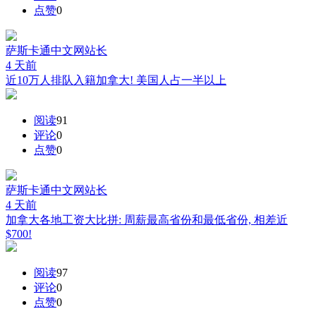
点赞
0
萨斯卡通中文网
站长
4 天前
近10万人排队入籍加拿大! 美国人占一半以上
阅读
91
评论
0
点赞
0
萨斯卡通中文网
站长
4 天前
加拿大各地工资大比拼: 周薪最高省份和最低省份, 相差近
$700!
阅读
97
评论
0
点赞
0