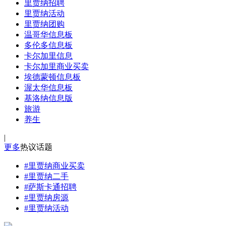
里贾纳招聘
里贾纳活动
里贾纳团购
温哥华信息板
多伦多信息板
卡尔加里信息
卡尔加里商业买卖
埃德蒙顿信息板
渥太华信息板
基洛纳信息版
旅游
养生
|
更多
热议话题
#里贾纳商业买卖
#里贾纳二手
#萨斯卡通招聘
#里贾纳房源
#里贾纳活动