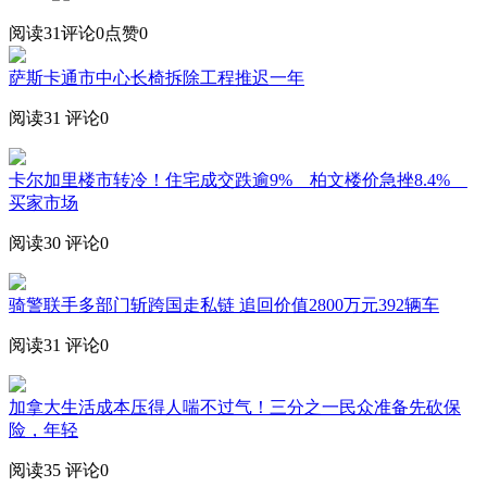
阅读31
评论0
点赞0
萨斯卡通市中心长椅拆除工程推迟一年
阅读31
评论0
卡尔加里楼市转冷！住宅成交跌逾9% 柏文楼价急挫8.4%
买家市场
阅读30
评论0
骑警联手多部门斩跨国走私链 追回价值2800万元392辆车
阅读31
评论0
加拿大生活成本压得人喘不过气！三分之一民众准备先砍保
险，年轻
阅读35
评论0