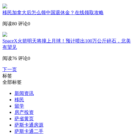
移民加拿大后怎么领中国退休金？在线领取攻略
阅读80
评论0
SpaceX火箭明天将撞上月球！预计喷出100万公斤碎石，北美
有望见
阅读76
评论0
下一页
标签
全部标签
新闻资讯
移民
留学
房产投资
萨省黄页
萨斯卡通房源
萨斯卡通二手